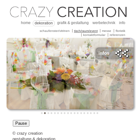
home
grafik & gestaltung
werbetechnik
info
dekoration
schaufenster/vitrinen
tisch/raum/event
messe
floristik
kontaktformular
referenzen
infos
•
•
•
•
•
•
•
•
•
•
•
•
•
•
•
•
•
•
Pause
© crazy creation
gestaltung & dekoration